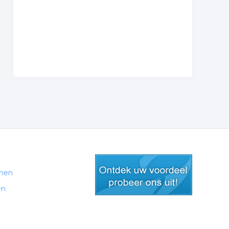
men
en
gratis lid worden