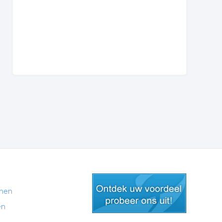
men
en
gratis lid worden