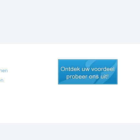
men
en
gratis lid worden