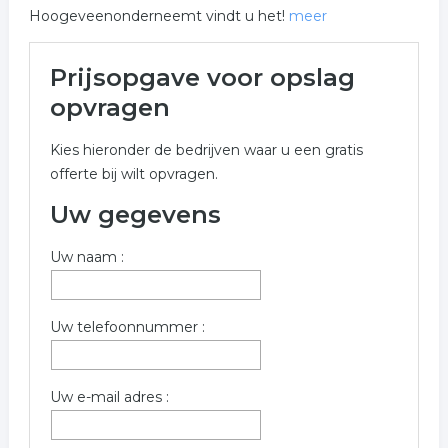
Hoogeveenonderneemt vindt u het!
meer
Meer over opslag in
Prijsopgave voor opslag
Hoogeveen
opvragen
Onderstaand vindt u een overzicht van alle opslag
Kies hieronder de bedrijven waar u een gratis
gerelateerde bedrijven in de omgeving van
offerte bij wilt opvragen.
Hoogeveen voor een vrijblijvende aanvraag.
Uw gegevens
Voor meer informatie over opslag in Hoogeveen kunt u
het formulier invullen. wij hebben de volgende
Uw naam :
bedrijven gevonden.
Trefwoorden:
Uw telefoonnummer :
opslag bedrijf
stalling
opslaan
Uw e-mail adres :