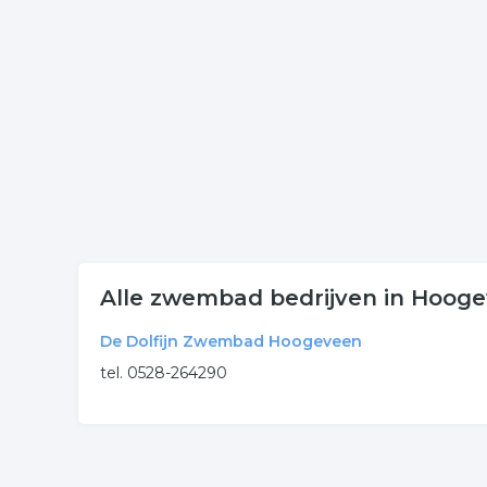
onderneming of contactgegevens. De lijst is gek
Meer bedrijven in Hoogeve
Wij vonden meer informatie over zwembad. De volg
zwembad
zwemmen
zwemparadijs
.
Alle zwembad bedrijven in Hoog
De Dolfijn Zwembad Hoogeveen
tel. 0528-264290