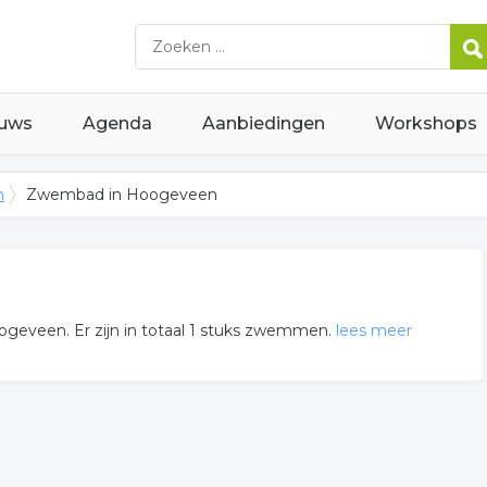
uws
Agenda
Aanbiedingen
Workshops
n
Zwembad in Hoogeveen
geveen. Er zijn in totaal 1 stuks zwemmen.
lees meer
bedrijven voor u in deze regio.
plaats aan voor onder andere informatie betreffende de