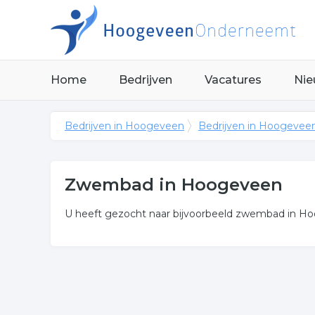
Home
Bedrijven
Vacatures
Nie
Bedrijven in Hoogeveen
Bedrijven in Hoogevee
Zwembad in Hoogeveen
U heeft gezocht naar bijvoorbeeld zwembad in Hoo
Meer over zwembad
Wij vonden de volgende zwemmen en gerelateerde 
Klik een item uit de categorie zwemparadijs in de 