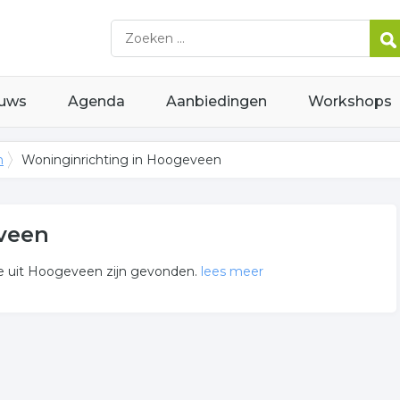
uws
Agenda
Aanbiedingen
Workshops
n
Woninginrichting in Hoogeveen
veen
ie uit Hoogeveen zijn gevonden.
lees meer
 gerelateerde bedrijven in de omgeving van Hoogeveen.
oor meer informatie of voor de contactgegevens van de