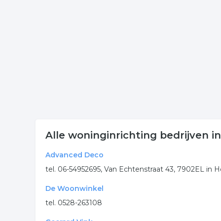
onderneming. Het overzicht bevat woondecoratie 
Meer bedrijven in Hoogeve
Wij vonden meer informatie over woondecoratie. D
rubriek:
decoratie
wonen
woondecoratie
won
interieur
stofferingsbedrijf
stoffering
.
Alle woninginrichting bedrijven 
Advanced Deco
tel. 06-54952695, Van Echtenstraat 43, 7902EL in
De Woonwinkel
tel. 0528-263108