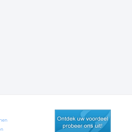
men
en