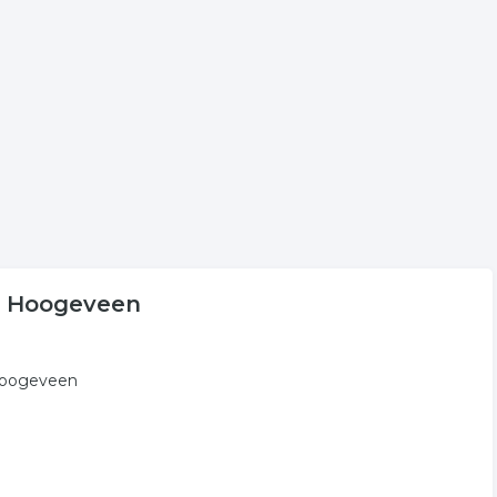
in de regio Hoogeveen.
en
e volgende trefwoorden vallen ook onder deze bedrijven
ingdecoratie
inrichting
woning inrichting
in Hoogeveen
 Hoogeveen