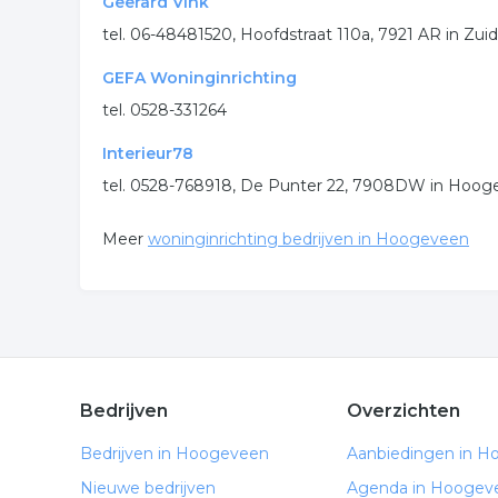
Geerard Vink
tel. 06-48481520, Hoofdstraat 110a, 7921 AR in Zui
GEFA Woninginrichting
tel. 0528-331264
Interieur78
tel. 0528-768918, De Punter 22, 7908DW in Hoo
Meer
woninginrichting bedrijven in Hoogeveen
Bedrijven
Overzichten
Bedrijven in Hoogeveen
Aanbiedingen in 
Nieuwe bedrijven
Agenda in Hoogev