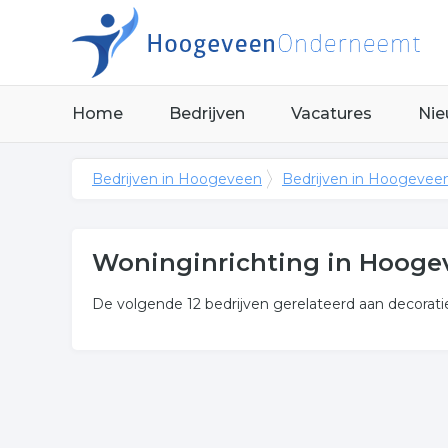
Home
Bedrijven
Vacatures
Nie
Bedrijven in Hoogeveen
Bedrijven in Hoogevee
Woninginrichting in Hooge
De volgende 12 bedrijven gerelateerd aan decorat
Meer over woninginrichting
Onderstaand vindt u een overzicht van alle wonen
Klik op een bedrijf wonen in onderstaande lijst v