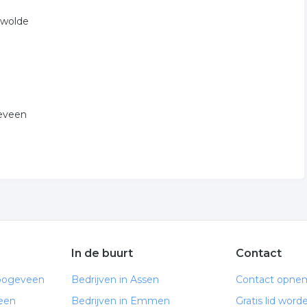
dwolde
geveen
In de buurt
Contact
Hoogeveen
Bedrijven in Assen
Contact opne
een
Bedrijven in Emmen
Gratis lid word