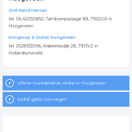
kringloop winkel
2nd Hand Heroes
tel. 06-42050850, Tamboerpassage 88, 7902GR in
.
Hoogeveen
Kringloop & Outlet Hoogeveen
tel. 0528353096, Krakeelsedijk 28, 7913VZ in
Hollandscheveld
offerte tweedehands winkel in Hoogeveen
bedrijf gratis toevoegen