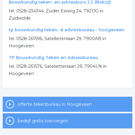
Bouwkundig teken- en adviesburo J.J. Blokzijl
.
tel. 0528-234344, Zuider Esweg 24, 7921JG in
Zuidwolde
tp bouwkundig teken- & adviesbureau - hoogeveen
tel. 0528-261596, Satellietenlaan 29, 7900AB in
Hoogeveen
TP Bouwkundig Teken en Adviesbureau
tel. 0528-261576, Sateliettenlaan 29, 7904LN in
Hoogeveen
offerte tekenbureau in Hoogeveen
bedrijf gratis toevoegen