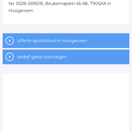
.
tel. 0528-269508, Beukemaplein 66-68, 7906AK in
Hoogeveen
offerte sportschool in Hoogeveen
bedrijf gratis toevoegen