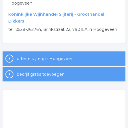
.
Hoogeveen
Koninklijke Wijnhandel Slijterij - Groothandel
Dikkers
tel. 0528-262764, Brinkstraat 22, 7901LA in Hoogeveen
offerte slijterij in Hoogeveen
bedrijf gratis toevoegen