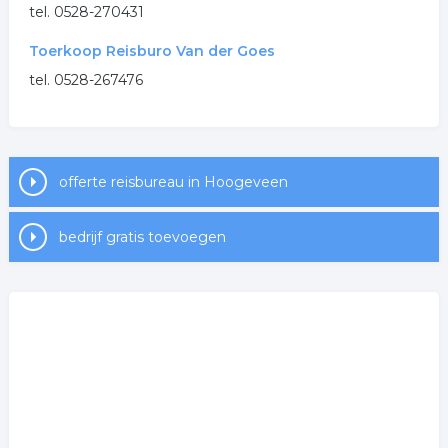
.
tel. 0528-270431
Toerkoop Reisburo Van der Goes
tel. 0528-267476
offerte reisbureau in Hoogeveen
bedrijf gratis toevoegen