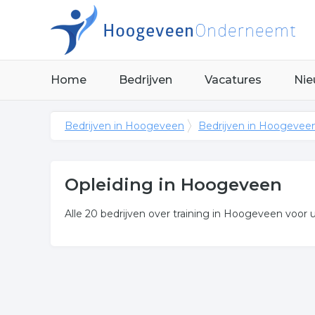
Home
Bedrijven
Vacatures
Nie
Bedrijven in Hoogeveen
Bedrijven in Hoogevee
Opleiding in Hoogeveen
Alle 20 bedrijven over training in Hoogeveen voor 
Meer over opleiding
In onderstaande lijst zijn alle opleiding in Hooge
opzoek bent?