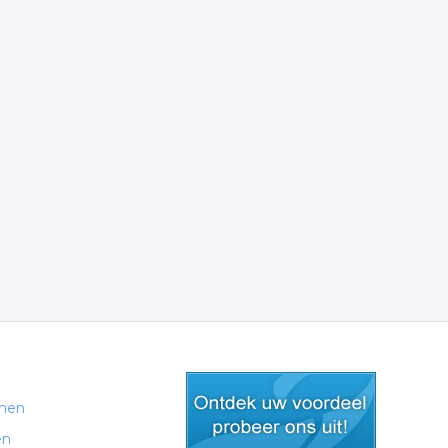
men
en