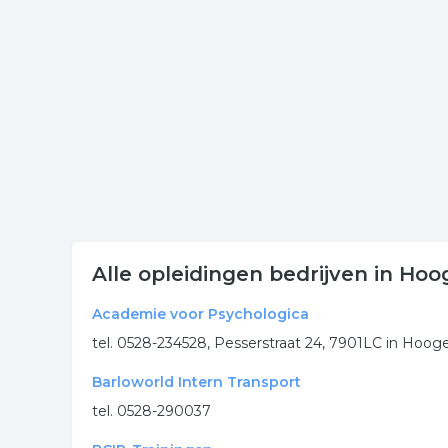
Wilt u meer weten over opleiding in de regio? Kl
komen of hoe u contact kunt opnemen. De volgende
Meer bedrijven in Hoogeve
Wij vonden meer informatie over hulp. De volgende
training
opleiding
hulp
cursus
m
.
Alle opleidingen bedrijven in Ho
Academie voor Psychologica
tel. 0528-234528, Pesserstraat 24, 7901LC in Hoo
Barloworld Intern Transport
tel. 0528-290037