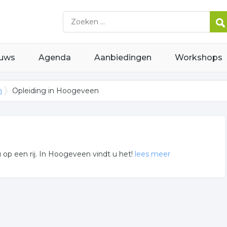
uws
Agenda
Aanbiedingen
Workshops
n
Opleiding in Hoogeveen
u op een rij. In Hoogeveen vindt u het!
lees meer
veen weergegeven. Niet het bedrijf gevonden waarnaar u