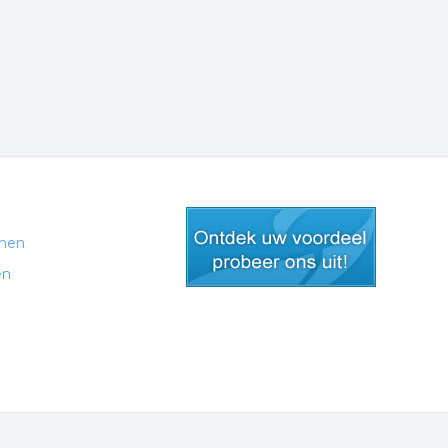
men
en
gratis lid worden