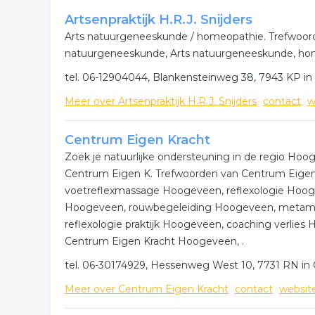
Wilt u meer weten over reiki in uw plaats? Klik 
Artsenpraktijk H.R.J. Snijders
of hoe u contact kunt opnemen welke overeenkom
Arts natuurgeneeskunde / homeopathie. Trefwoorden
natuurgeneeskunde, Arts natuurgeneeskunde, hom
Meer bedrijven in Hoogeve
tel. 06-12904044, Blankensteinweg 38, 7943 KP i
Wij vonden meer informatie over natuurgeneeskun
Meer over Artsenpraktijk H.R.J. Snijders
contact
w
bedrijven rubriek:
Centrum Eigen Kracht
acupunctuur
spiritualiteit
reiki
medit
Zoek je natuurlijke ondersteuning in de regio H
Centrum Eigen K. Trefwoorden van Centrum Eigen
alternatieve geneeskunde
voetreflexmassage Hoogeveen, reflexologie Ho
.
Hoogeveen, rouwbegeleiding Hoogeveen, metamo
reflexologie praktijk Hoogeveen, coaching verlie
Centrum Eigen Kracht Hoogeveen, .
tel. 06-30174929, Hessenweg West 10, 7731 RN 
Meer over Centrum Eigen Kracht
contact
websit