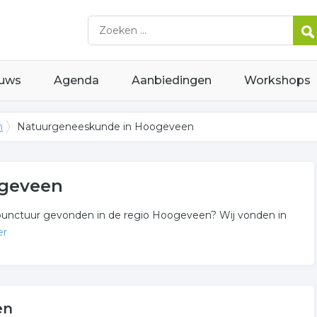
uws
Agenda
Aanbiedingen
Workshops
n
Natuurgeneeskunde in Hoogeveen
geveen
cupunctuur gevonden in de regio Hoogeveen? Wij vonden in
er
nde
in of in de omgeving van Hoogeveen en behoren tot de
en