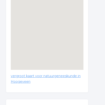
vergroot kaart voor natuurgeneeskunde in
Hoogeveen