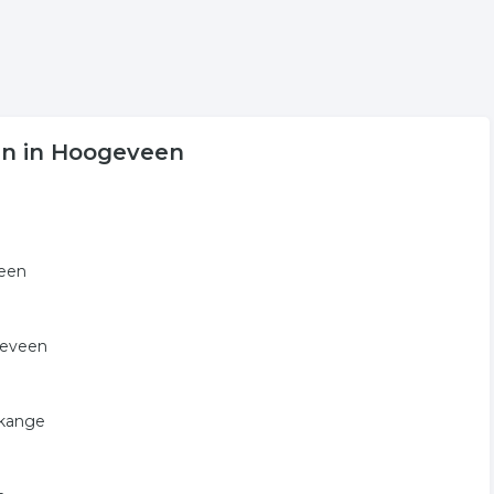
en in Hoogeveen
veen
geveen
ekange