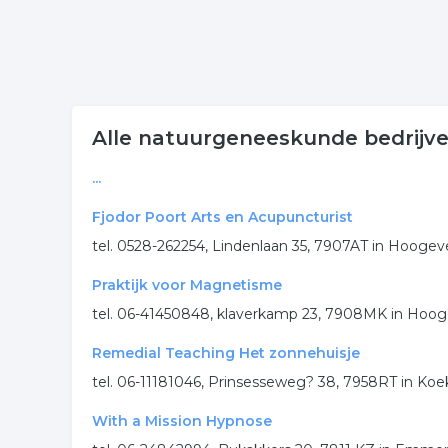
Alle natuurgeneeskunde bedrijv
...
Fjodor Poort Arts en Acupuncturist
tel. 0528-262254, Lindenlaan 35, 7907AT in Hooge
Praktijk voor Magnetisme
tel. 06-41450848, klaverkamp 23, 7908MK in Hoo
Remedial Teaching Het zonnehuisje
tel. 06-11181046, Prinsesseweg? 38, 7958RT in Ko
With a Mission Hypnose