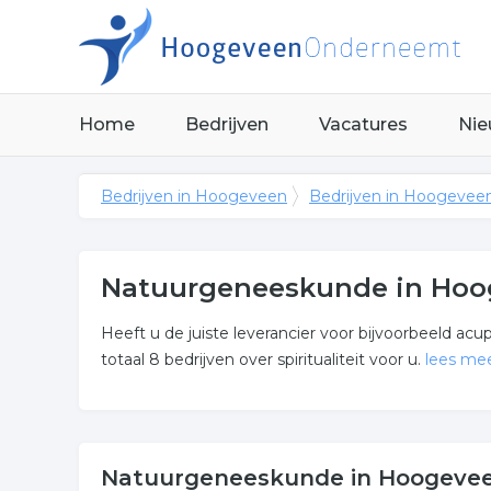
Home
Bedrijven
Vacatures
Nie
Bedrijven in Hoogeveen
Bedrijven in Hoogevee
Natuurgeneeskunde in Hoo
Heeft u de juiste leverancier voor bijvoorbeeld a
totaal 8 bedrijven over spiritualiteit voor u.
lees me
Meer over natuurgeneesku
De bedrijven in onderstaande lijst bevinden zich 
Natuurgeneeskunde in Hoogeve
categorie spiritualiteit.