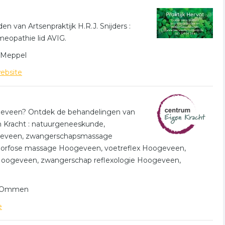
op het item om meer over de onderneming te weten te komen
en met reiki in Hoogeveen.
 van Artsenpraktijk H.R.J. Snijders :
eopathie lid AVIG.
en
n Meppel
de. De volgende trefwoorden vallen ook onder deze
ebsite
atie
spiritueel
paranormaal
oogeveen? Ontdek de behandelingen van
 Kracht : natuurgeneeskunde,
ogeveen, zwangerschapsmassage
rfose massage Hoogeveen, voetreflex Hoogeveen,
s Hoogeveen, zwangerschap reflexologie Hoogeveen,
in Ommen
e