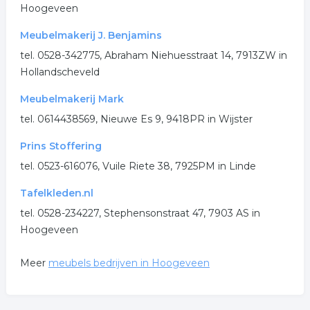
.
Hoogeveen
Meubelmakerij J. Benjamins
tel. 0528-342775, Abraham Niehuesstraat 14, 7913ZW in
Hollandscheveld
Meubelmakerij Mark
tel. 0614438569, Nieuwe Es 9, 9418PR in Wijster
Prins Stoffering
tel. 0523-616076, Vuile Riete 38, 7925PM in Linde
Tafelkleden.nl
tel. 0528-234227, Stephensonstraat 47, 7903 AS in
Hoogeveen
Meer
meubels bedrijven in Hoogeveen