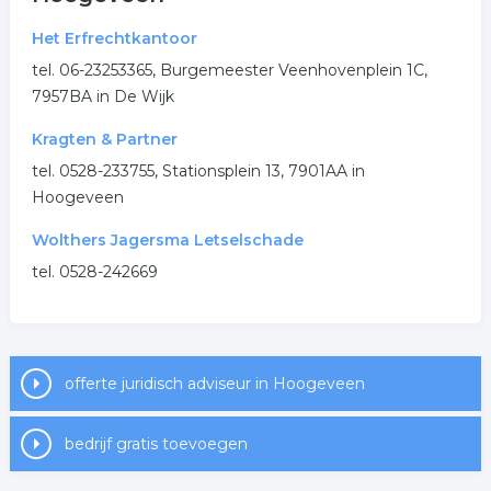
advocatenkantoor
strafrecht
fiscaal
Het Erfrechtkantoor
.
tel. 06-23253365, Burgemeester Veenhovenplein 1C,
7957BA in De Wijk
Kragten & Partner
tel. 0528-233755, Stationsplein 13, 7901AA in
Hoogeveen
Wolthers Jagersma Letselschade
tel. 0528-242669
offerte juridisch adviseur in Hoogeveen
bedrijf gratis toevoegen