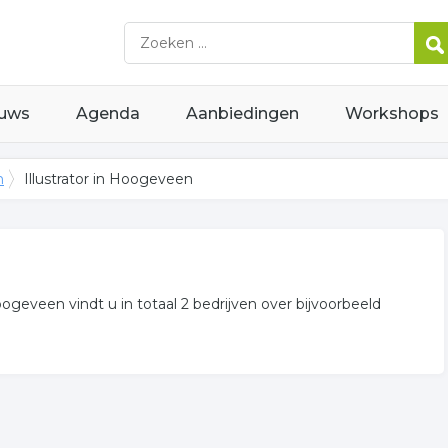
uws
Agenda
Aanbiedingen
Workshops
n
Illustrator in Hoogeveen
Hoogeveen vindt u in totaal 2 bedrijven over bijvoorbeeld
er is een overzicht weergegeven met alle ontwerper in uw