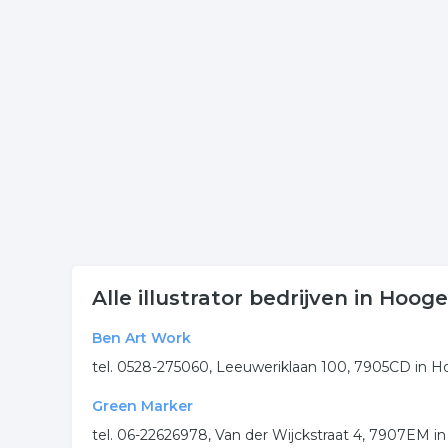
Klik op een bedrijf ontwerper in onderstaande lijs
onderneming. Het overzicht bevat grafische vorm
Meer bedrijven in Hoogeve
Wij vonden meer informatie over grafische vormg
bedrijven rubriek:
illustrator
ontwerper
grafische vormgevi
.
Alle illustrator bedrijven in Hoog
Ben Art Work
tel. 0528-275060, Leeuweriklaan 100, 7905CD in 
Green Marker
tel. 06-22626978, Van der Wijckstraat 4, 7907EM 