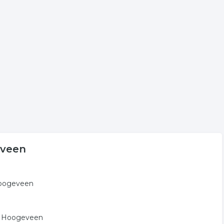
t voor meer informatie of voor de contactgegevens van de
geving in de regio Hoogeveen.
en
eving. De volgende trefwoorden vallen ook onder deze
ng
reclame
vormgeving
eveen
Hoogeveen
in Hoogeveen