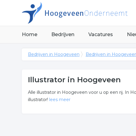
Home
Bedrijven
Vacatures
Nie
Bedrijven in Hoogeveen
Bedrijven in Hoogevee
Illustrator in Hoogeveen
Alle illustrator in Hoogeveen voor u op een rij. In 
illustrator!
lees meer
Meer over illustrator
Niet het juiste bedrijf waar u naar zocht? Hierond
regio.