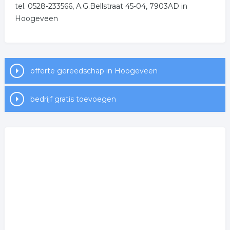
tel. 0528-233566, A.G.Bellstraat 45-04, 7903AD in
professioneel gereedschap
Hoogeveen
.
offerte gereedschap in Hoogeveen
bedrijf gratis toevoegen