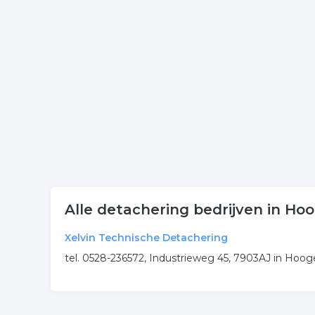
Klik een item uit de categorie detacheren in de pl
onderneming of contactgegevens. De lijst is gek
Meer bedrijven in Hoogeve
Wij vonden meer informatie over detachering. De 
rubriek:
detachering
detacheringsbureau
detach
.
Alle detachering bedrijven in H
Xelvin Technische Detachering
tel. 0528-236572, Industrieweg 45, 7903AJ in Hoo