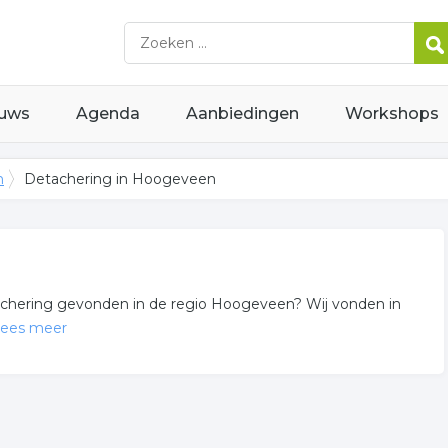
uws
Agenda
Aanbiedingen
Workshops
n
Detachering in Hoogeveen
etachering gevonden in de regio Hoogeveen? Wij vonden in
lees meer
heringsbureau gerelateerde bedrijven in de omgeving van