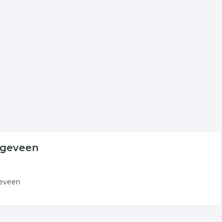
aats aan voor onder andere informatie betreffende de
oppeld aan detacheren in Hoogeveen.
en
volgende trefwoorden vallen ook onder deze bedrijven
eren
ict detachering
oogeveen
geveen