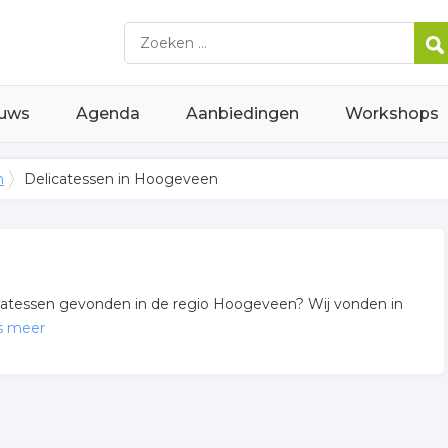
uws
Agenda
Aanbiedingen
Workshops
n
Delicatessen in Hoogeveen
elicatessen gevonden in de regio Hoogeveen? Wij vonden in
s meer
tessenzaak gerelateerde bedrijven in de omgeving van