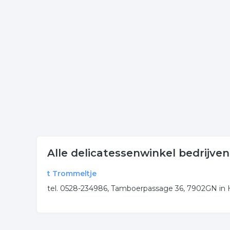
Klik een item uit de categorie traiteur in de plaat
onderneming of contactgegevens. De lijst is gekop
Meer bedrijven in Hoogeve
Wij vonden meer informatie over delicatessen. De
rubriek:
delicatessen
delicatessenzaak
traiteur
.
Alle delicatessenwinkel bedrijve
t Trommeltje
tel. 0528-234986, Tamboerpassage 36, 7902GN i