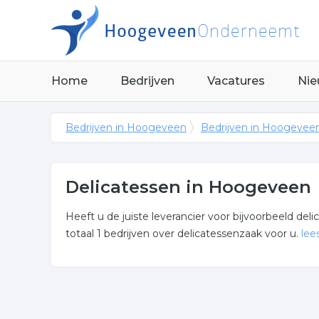
Home
Bedrijven
Vacatures
Nie
Bedrijven in Hoogeveen
Bedrijven in Hoogevee
Delicatessen in Hoogeveen
Heeft u de juiste leverancier voor bijvoorbeeld d
totaal 1 bedrijven over delicatessenzaak voor u.
lee
Meer over delicatessen
Onderstaand vindt u een overzicht van alle delica
Hoogeveen.