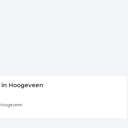
s aan voor onder andere informatie betreffende de
peld aan traiteur in Hoogeveen.
en
 volgende trefwoorden vallen ook onder deze bedrijven
traiteurs
delicatesse
n in Hoogeveen
n Hoogeveen