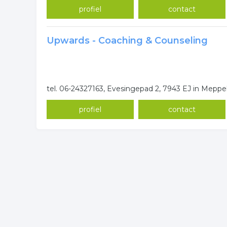
profiel
contact
Upwards - Coaching & Counseling
tel. 06-24327163, Evesingepad 2, 7943 EJ in Meppe
profiel
contact