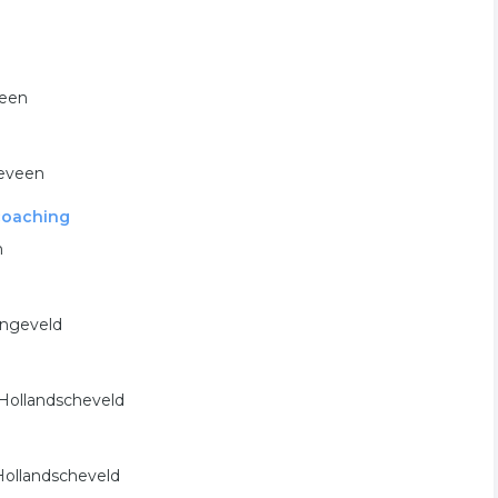
e
veen
geveen
 coaching
n
angeveld
 Hollandscheveld
Hollandscheveld