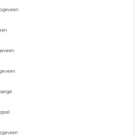
Hoogeveen
veen
ogeveen
ogeveen
ekange
eppel
oogeveen