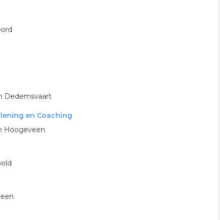
oord
 in Dedemsvaart
rlening en Coaching
 in Hoogeveen
wold
veen