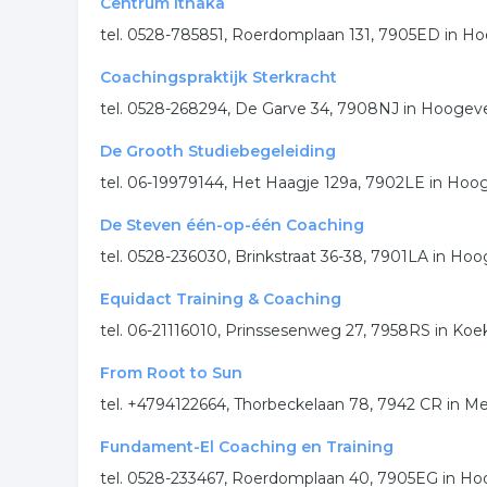
Centrum Ithaka
tel. 0528-785851, Roerdomplaan 131, 7905ED in 
Coachingspraktijk Sterkracht
tel. 0528-268294, De Garve 34, 7908NJ in Hooge
De Grooth Studiebegeleiding
tel. 06-19979144, Het Haagje 129a, 7902LE in Ho
De Steven één-op-één Coaching
tel. 0528-236030, Brinkstraat 36-38, 7901LA in Ho
Equidact Training & Coaching
tel. 06-21116010, Prinssesenweg 27, 7958RS in Ko
From Root to Sun
tel. +4794122664, Thorbeckelaan 78, 7942 CR in M
Fundament-El Coaching en Training
tel. 0528-233467, Roerdomplaan 40, 7905EG in H