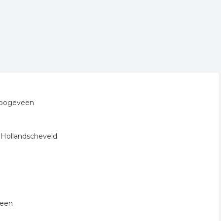
 Hoogeveen
n Hollandscheveld
veen