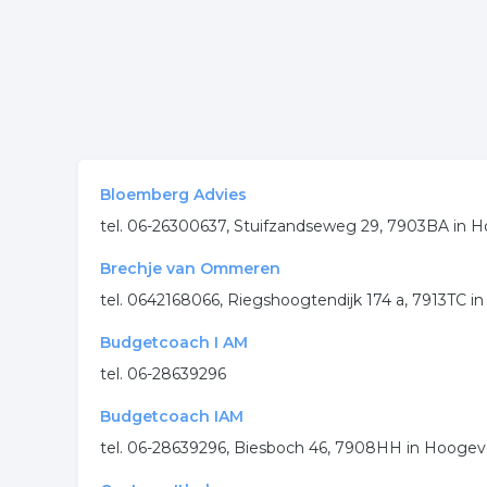
Bloemberg Advies
tel. 06-26300637, Stuifzandseweg 29, 7903BA in
Brechje van Ommeren
tel. 0642168066, Riegshoogtendijk 174 a, 7913TC i
Budgetcoach I AM
tel. 06-28639296
Budgetcoach IAM
tel. 06-28639296, Biesboch 46, 7908HH in Hooge