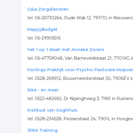
Gaia Zorgdiensten
tel. 06-26730264, Oude Wijk 12, 7911TG in Nieuwer
HappyBudget
tel. 06-29905516
het 1 op 1 dieet met Anneke Zwiers
tel. 06-47759048, Van Barneveldstraat 21, 7701XG
Horlings Praktijk voor Psycho-Pastorale Hulpve
tel. 0528-269912, Bouwmeesterstraat 50, 7906EV
Ikke - en meer
tel. 0522-482692, Dr Nijsinghweg 3, 7961 in Ruiner
Instituut van Goghhuis
tel. 0528-234528, Pesserstraat 24, 7901L in Hooge
JERA Training