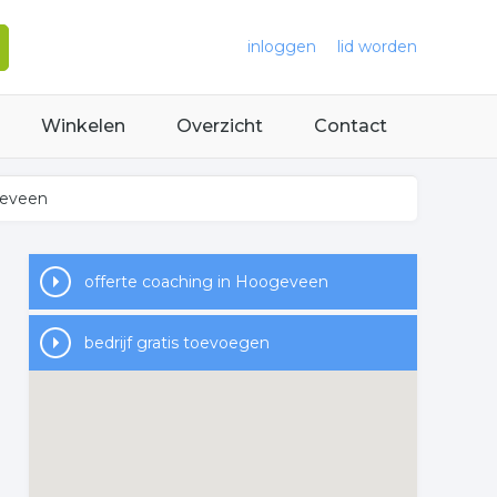
inloggen
lid worden
Winkelen
Overzicht
Contact
geveen
offerte coaching in Hoogeveen
bedrijf gratis toevoegen