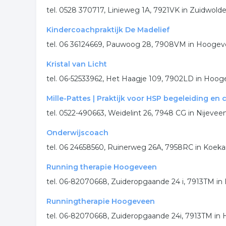
tel. 0528 370717, Linieweg 1A, 7921VK in Zuidwold
Kindercoachpraktijk De Madelief
tel. 06 36124669, Pauwoog 28, 7908VM in Hooge
Kristal van Licht
tel. 06-52533962, Het Haagje 109, 7902LD in Hoo
Mille-Pattes | Praktijk voor HSP begeleiding en
tel. 0522-490663, Weidelint 26, 7948 CG in Nijevee
Onderwijscoach
tel. 06 24658560, Ruinerweg 26A, 7958RC in Koek
Running therapie Hoogeveen
tel. 06-82070668, Zuideropgaande 24 i, 7913TM in
Runningtherapie Hoogeveen
tel. 06-82070668, Zuideropgaande 24i, 7913TM in 