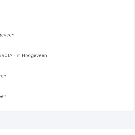
ogeveen
1, 7901AP in Hoogeveen
een
een