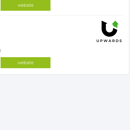
website
l
website