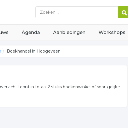
uws
Agenda
Aanbiedingen
Workshops
n
Boekhandel in Hoogeveen
verzicht toont in totaal 2 stuks boekenwinkel of soortgelijke
nwinkel gerelateerde bedrijven in de omgeving van