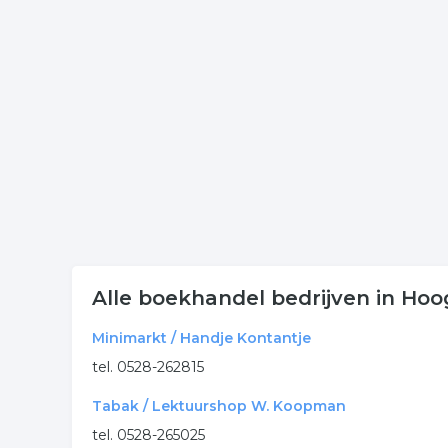
Klik op een bedrijf boekhandels in onderstaande li
onderneming. Het overzicht bevat boekhandels in
Meer bedrijven in Hoogeve
Wij vonden meer informatie over boekhandel. De v
rubriek:
boekhandel
boekenwinkel
boekhandels
.
Alle boekhandel bedrijven in Ho
Minimarkt / Handje Kontantje
tel. 0528-262815
Tabak / Lektuurshop W. Koopman
tel. 0528-265025