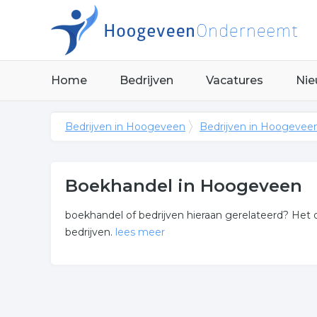
Home
Bedrijven
Vacatures
Nie
Bedrijven in Hoogeveen
Bedrijven in Hoogevee
Boekhandel in Hoogeveen
boekhandel of bedrijven hieraan gerelateerd? Het o
bedrijven.
lees meer
Meer over boekhandel
Onderstaand vindt u een overzicht van alle boeke
Hoogeveen.