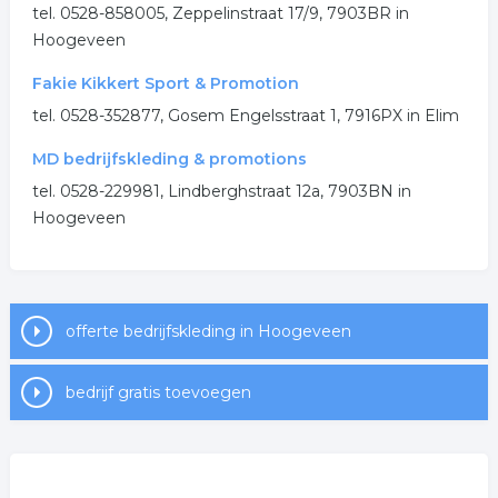
.
tel. 0528-858005, Zeppelinstraat 17/9, 7903BR in
Hoogeveen
Fakie Kikkert Sport & Promotion
tel. 0528-352877, Gosem Engelsstraat 1, 7916PX in Elim
MD bedrijfskleding & promotions
tel. 0528-229981, Lindberghstraat 12a, 7903BN in
Hoogeveen
offerte bedrijfskleding in Hoogeveen
bedrijf gratis toevoegen