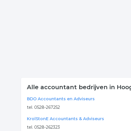
Klik op een van onderstaande links uit de rubriek r
contactgegevens van de onderneming register ac
Meer bedrijven in Hoogeve
Wij vonden meer informatie over accountant. De v
rubriek:
accountant
assistent accountant
regist
.
Alle accountant bedrijven in Ho
BDO Accountants en Adviseurs
tel. 0528-267252
KrolStonE Accountants & Adviseurs
tel. 0528-262323