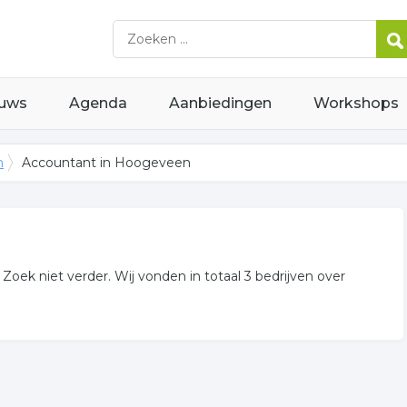
uws
Agenda
Aanbiedingen
Workshops
n
Accountant in Hoogeveen
oek niet verder. Wij vonden in totaal 3 bedrijven over
relateerde bedrijven voor u in deze regio.