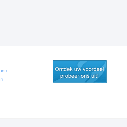
men
en
gratis lid worden