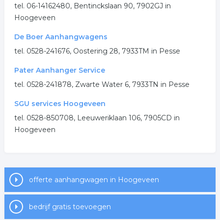
.
tel. 06-14162480, Bentinckslaan 90, 7902GJ in
Hoogeveen
De Boer Aanhangwagens
tel. 0528-241676, Oostering 28, 7933TM in Pesse
Pater Aanhanger Service
tel. 0528-241878, Zwarte Water 6, 7933TN in Pesse
SGU services Hoogeveen
tel. 0528-850708, Leeuweriklaan 106, 7905CD in
Hoogeveen
offerte aanhangwagen in Hoogeveen
bedrijf gratis toevoegen