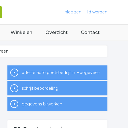
inloggen
lid worden
Winkelen
Overzicht
Contact
veen
offerte auto poetsbedrijf in Hoogeveen
schrijf beoordeling
gegevens bijwerken