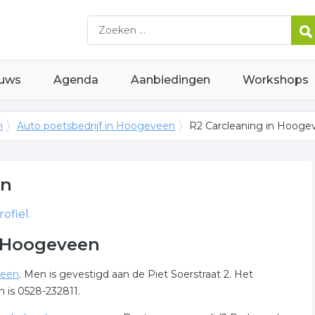
uws
Agenda
Aanbiedingen
Workshops
n
Auto poetsbedrijf in Hoogeveen
R2 Carcleaning in Hooge
en
ofiel.
n Hoogeveen
veen
. Men is gevestigd aan de Piet Soerstraat 2. Het
 is 0528-232811.