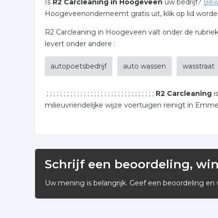
Is
R2 Carcleaning in Hoogeveen
uw bedrijf?
Bew
Hoogeveenonderneemt gratis uit, klik op lid worde
R2 Carcleaning in Hoogeveen valt onder de rubriek
levert onder andere :
autopoetsbedrijf
auto wassen
wasstraat
; ; ; ; ; ; ; ; ; ; ; ; ; ; ; ; ; ; ; ; ; ; ; ; ; ; ; ; ; ; ; ;
R2 Carcleaning
i
milieuvriendelijke wijze voertuigen reinigt in E
Het is ons gelukt een reinigingsmethode te ontwik
ervoor gezorgd dat wij sinds 1995 toonaangevend z
lakpantser programma.
Schrijf een beoordeling, wi
Tevens hebben wij in Hoogeveen een indoor Carwa
Uw mening is belangrijk. Geef een beoordeling en 
technieken. Ook zijn hier een 3 tal Doe-Het-Zelf 
kan worden.
;