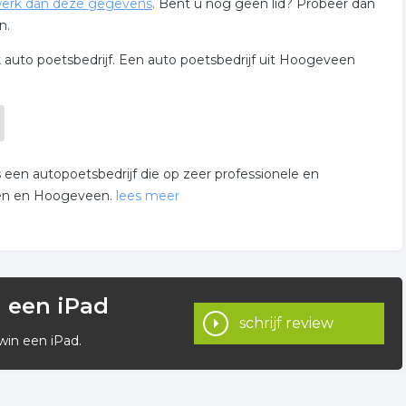
erk dan deze gegevens
. Bent u nog geen lid? Probeer dan
n.
 auto poetsbedrijf. Een auto poetsbedrijf uit Hoogeveen
s een autopoetsbedrijf die op zeer professionele en
mmen en Hoogeveen.
lees meer
kelen welke een zeer hoog kwaliteitsniveau kent. Dit heeft
ijn in ons branchegebied. Let vooral op de keuzes in ons
n een iPad
sh Center. Een nieuwe wasstraat met de allernieuwste
schrijf review
win een iPad.
wasboxen met stofzuigers waarbij de auto inpandig verzorgd